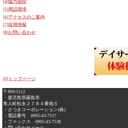
[4]協力病院
[5]周辺環境
[6]アクセスのご案内
[7]採用情報
[8]お問い合わせ
[0]トップページ
〒899-5112
・鹿児島県霧島市
隼人町松永２７８４番地５
・さつきコーポレーション(株)
・電話番号 0995-43-7537
・ファックス 0995-43-7538
・問い合わせメール