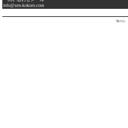
info@zen-kokoro.com
「善の心」