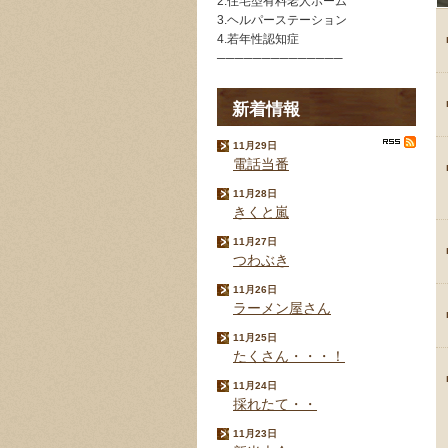
2.住宅型有料老人ホーム
3.ヘルパーステーション
4.若年性認知症
──────────────
新着情報
11月29日
電話当番
11月28日
きくと嵐
11月27日
つわぶき
11月26日
ラーメン屋さん
11月25日
たくさん・・・！
11月24日
採れたて・・
11月23日