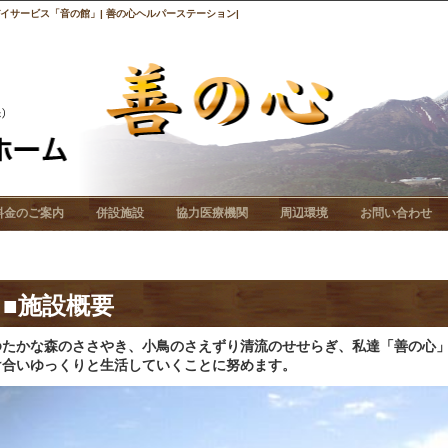
サービス「音の館」| 善の心ヘルパーステーション|
料金のご案内
併設施設
協力医療機関
周辺環境
お問い合わせ
■施設概要
ゆたかな森のささやき、小鳥のさえずり清流のせせらぎ、私達「善の心
け合いゆっくりと生活していくことに努めます。