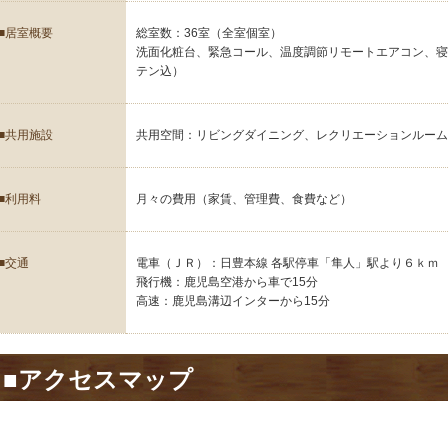
■居室概要
総室数：36室（全室個室）
洗面化粧台、緊急コール、温度調節リモートエアコン、
テン込）
■共用施設
共用空間：リビングダイニング、レクリエーションルー
■利用料
月々の費用（家賃、管理費、食費など）
■交通
電車（ＪＲ）：日豊本線 各駅停車「隼人」駅より６ｋｍ
飛行機：鹿児島空港から車で15分
高速：鹿児島溝辺インターから15分
■アクセスマップ