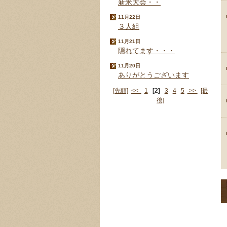
新米大会・・
11月22日
３人組
11月21日
隠れてます・・・
11月20日
ありがとうございます
[先頭]
<<
1
[2]
3
4
5
>>
[最
後]