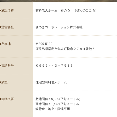
■施設名称
有料老人ホーム 善の心 （ぜんのこころ）
■運営会社
さつきコーポレーション株式会社
■所在地
〒899-5112
鹿児島県霧島市隼人町松永２７８４番地５
■電話番号
０９９５－４３－７５３７
■類型
住宅型有料老人ホーム
■建物概要
敷地面積：5,300(平方メートル)
延床面積：1,648(平方メートル）
鉄骨造 地上１階建平屋