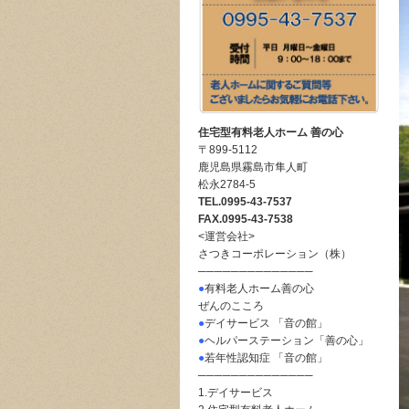
住宅型有料老人ホーム 善の心
〒899-5112
鹿児島県霧島市隼人町
松永2784-5
TEL.0995-43-7537
FAX.0995-43-7538
<運営会社>
さつきコーポレーション（株）
──────────────
●
有料老人ホーム善の心
ぜんのこころ
●
デイサービス 「音の館」
●
ヘルパーステーション「善の心」
●
若年性認知症 「音の館」
──────────────
1.デイサービス