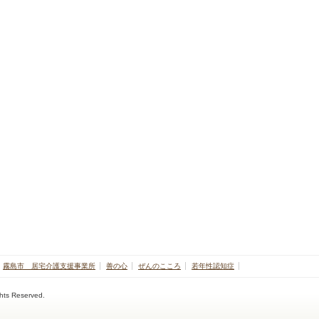
霧島市 居宅介護支援事業所
善の心
ぜんのこころ
若年性認知症
ghts Reserved.