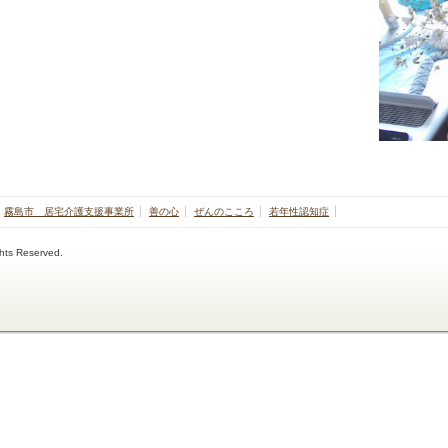
霧島市 居宅介護支援事業所
善の心
ぜんのこころ
若年性認知症
ghts Reserved.