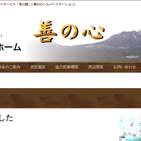
サービス「音の館」| 善の心ヘルパーステーション|
料金のご案内
併設施設
協力医療機関
周辺環境
お問い合わせ
した