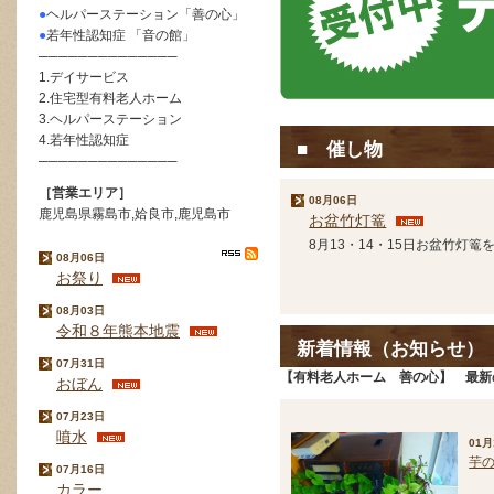
●
ヘルパーステーション「善の心」
●
若年性認知症 「音の館」
──────────────
1.デイサービス
2.住宅型有料老人ホーム
3.ヘルパーステーション
4.若年性認知症
■ 催し物
──────────────
［営業エリア］
08月06日
鹿児島県霧島市,姶良市,鹿児島市
お盆竹灯篭
8月13・14・15日お盆竹灯篭
08月06日
お祭り
08月03日
令和８年熊本地震
新着情報（お知らせ）
07月31日
【有料老人ホーム 善の心】 最新
おぼん
07月23日
噴水
01月
芋
07月16日
カラー