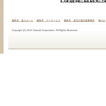
良,兵庫,滋賀,和歌山,島根,鳥取,岡山,広島
霧島市 老人ホーム
霧島市 デイサービス
霧島市 居宅介護支援事業所
善の心
Copyright (C) 2014 Satsuki Corporation. All Rights Reserved.