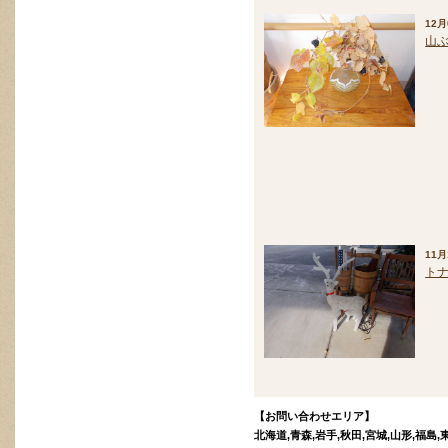
12月
山
11月
ト
【お問い合わせエリア】
北海道,青森,岩手,秋田,宮城,山形,福島,東