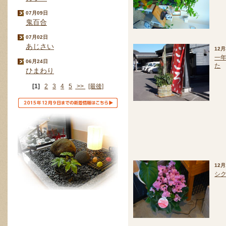
07月09日
鬼百合
07月02日
あじさい
12月
一
06月24日
た
ひまわり
[1]
2
3
4
5
>>
[最後]
12月
シ