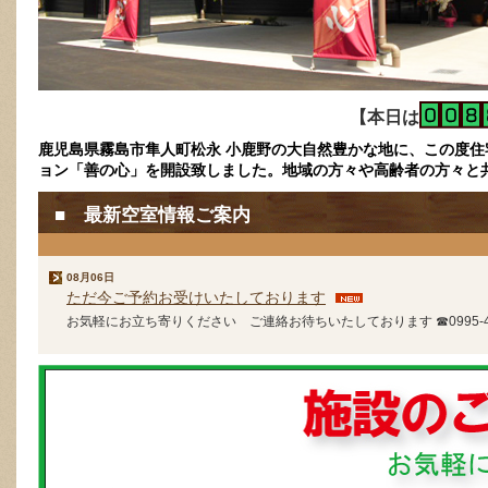
【本日は
鹿児島県霧島市隼人町松永 小鹿野の大自然豊かな地に、この度
ョン「善の心」を開設致しました。地域の方々や高齢者の方々と
■ 最新空室情報ご案内
08月06日
ただ今ご予約お受けいたしております
お気軽にお立ち寄りください ご連絡お待ちいたしております ☎0995-43